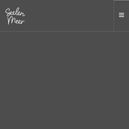
HOME
STOFFE
MALLORCA-PRODUKTE
KAFFEE & STÖBERN
BÜCHER & KARTEN
MEER SCHÖNES
HIER SIND WIR
KONTAKT